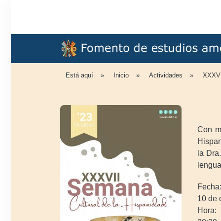
Está aquí
»
Inicio
»
Actividades
»
XXXVI
Con mo
Hispan
la Dra
lengua
Fecha
10 de 
Hora: