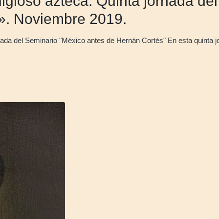
eligioso azteca. Quinta jornada d
». Noviembre 2019.
rnada del Seminario "México antes de Hernán Cortés" En esta quinta 