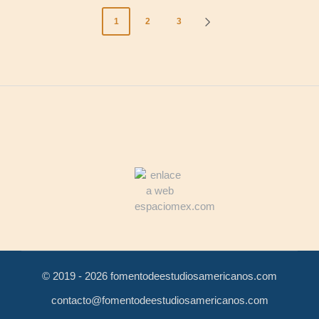
Paginación
1
2
3
SIGUIENTE
de
PÁGINA
entradas
© 2019 - 2026 fomentodeestudiosamericanos.com
contacto@fomentodeestudiosamericanos.com